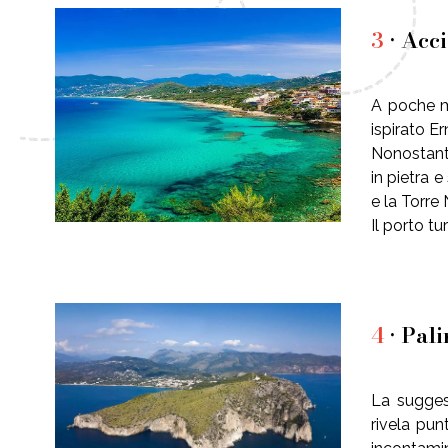
3
• Acci
A poche mi
ispirato E
Nonostante
in pietra 
e la Torre
Il porto tu
4
• Pal
La sugges
rivela pun