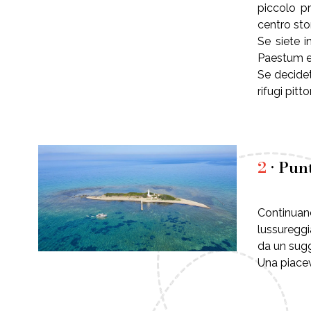
piccolo pr
centro sto
Se siete i
Paestum e 
Se decidet
rifugi pitto
2
• Pun
Continuand
lussureggi
da un sugg
Una piacev