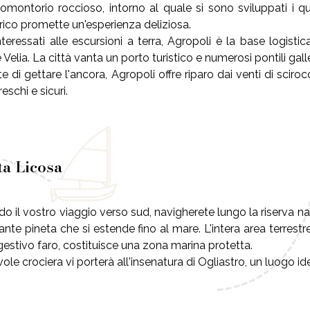
omontorio roccioso, intorno al quale si sono sviluppati i qu
rico promette un'esperienza deliziosa.
nteressati alle escursioni a terra, Agropoli è la base logisti
Velia. La città vanta un porto turistico e numerosi pontili gall
e di gettare l'ancora, Agropoli offre riparo dai venti di scir
reschi e sicuri.
ta Licosa
o il vostro viaggio verso sud, navigherete lungo la riserva n
ante pineta che si estende fino al mare. L'intera area terre
estivo faro, costituisce una zona marina protetta.
ole crociera vi porterà all'insenatura di Ogliastro, un luogo id