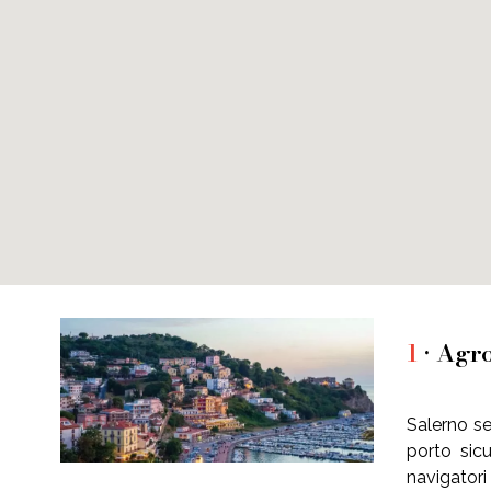
1
• Agr
Salerno se
porto sic
navigatori