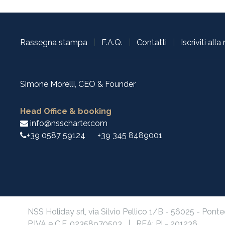
Rassegna stampa
|
F.A.Q.
|
Contatti
|
Iscriviti all
Simone Morelli, CEO & Founder
Head Office & booking
info@nsscharter.com
+39 0587 59124
+39 345 8489001
NSS Holiday srl, via Silvio Pellico 1/B - 56025 - Ponte
P.IVA e C.F. 02358970503 | REA: PI - 201236