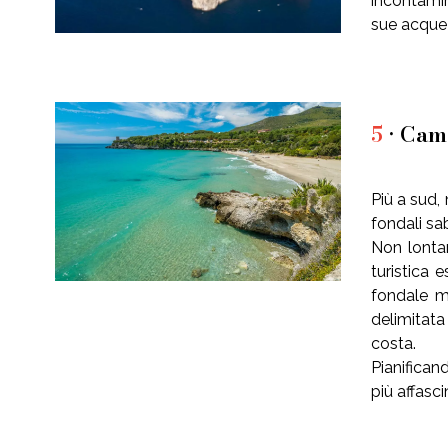
incontamin
sue acque 
5
• Cam
Più a sud,
fondali sa
Non lontan
turistica 
fondale m
delimitata
costa.
Pianifican
più affasc