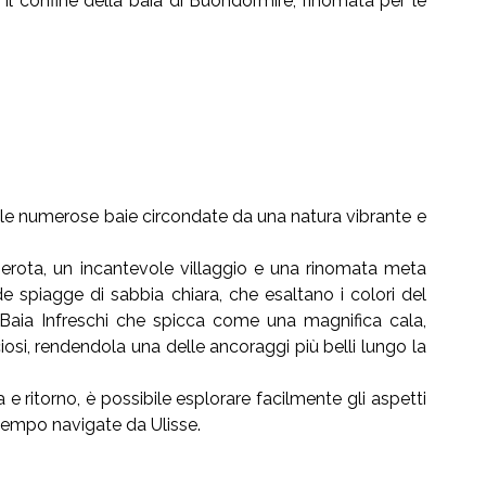
il confine della baia di Buondormire, rinomata per le
 delle numerose baie circondate da una natura vibrante e
merota, un incantevole villaggio e una rinomata meta
e spiagge di sabbia chiara, che esaltano i colori del
Baia Infreschi che spicca come una magnifica cala,
osi, rendendola una delle ancoraggi più belli lungo la
 ritorno, è possibile esplorare facilmente gli aspetti
 tempo navigate da Ulisse.