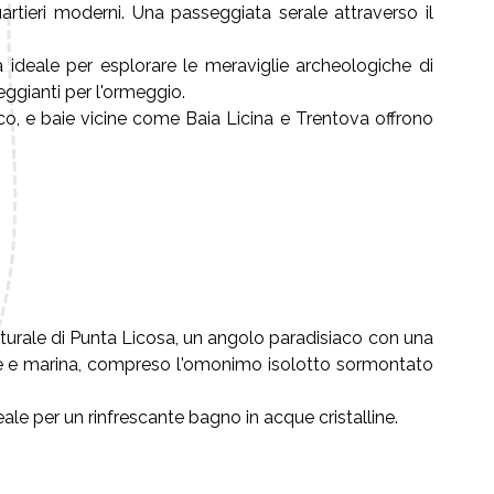
artieri moderni. Una passeggiata serale attraverso il
ca ideale per esplorare le meraviglie archeologiche di
eggianti per l'ormeggio.
occo, e baie vicine come Baia Licina e Trentova offrono
aturale di Punta Licosa, un angolo paradisiaco con una
stre e marina, compreso l'omonimo isolotto sormontato
eale per un rinfrescante bagno in acque cristalline.