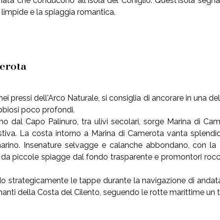
ata che conducono all'Isola del Coniglio. Quest'isola segna 
limpide e la spiaggia romantica.
erota
 nei pressi dell'Arco Naturale, si consiglia di ancorare in una
bbiosi poco profondi.
o dal Capo Palinuro, tra ulivi secolari, sorge Marina di Ca
estiva. La costa intorno a Marina di Camerota vanta splendid
arino. Insenature selvagge e calanche abbondano, con la 
 da piccole spiagge dal fondo trasparente e promontori rocci
do strategicamente le tappe durante la navigazione di andata e
inanti della Costa del Cilento, seguendo le rotte marittime un