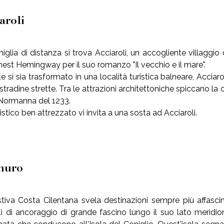
aroli
glia di distanza si trova Acciaroli, un accogliente villaggio d
rnest Hemingway per il suo romanzo "Il vecchio e il mare".
 si sia trasformato in una località turistica balneare, Accia
e stradine strette. Tra le attrazioni architettoniche spiccano l
 Normanna del 1233.
ristico ben attrezzato vi invita a una sosta ad Acciaroli.
inuro
tiva Costa Cilentana svela destinazioni sempre più affasci
ti di ancoraggio di grande fascino lungo il suo lato meridi