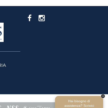
×
Hai bisogno di
assistenza? Scrivici