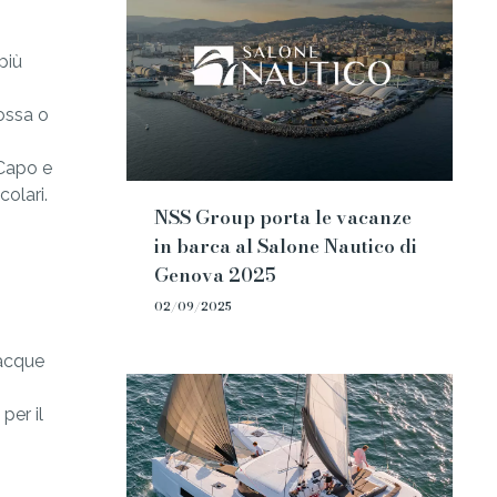
più
ossa o
 Capo e
olari.
NSS Group porta le vacanze
in barca al Salone Nautico di
Genova 2025
02/09/2025
 acque
per il