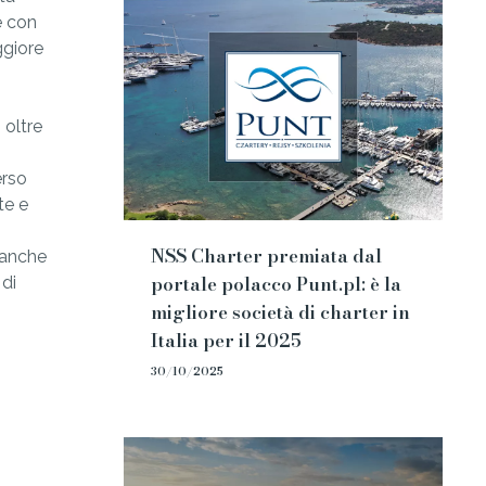
e con
ggiore
 oltre
erso
te e
NSS Charter premiata dal
 anche
portale polacco Punt.pl: è la
 di
migliore società di charter in
Italia per il 2025
30/10/2025