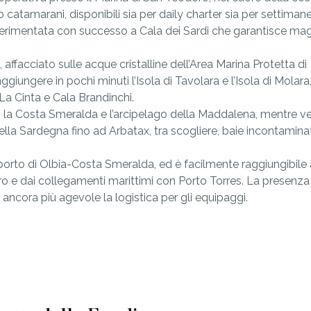
 catamarani, disponibili sia per daily charter sia per settiman
sperimentata con successo a Cala dei Sardi che garantisce ma
ffacciato sulle acque cristalline dell’Area Marina Protetta di
iungere in pochi minuti l’Isola di Tavolara e l’Isola di Molara,
La Cinta e Cala Brandinchi.
so la Costa Smeralda e l’arcipelago della Maddalena, mentre v
ella Sardegna fino ad Arbatax, tra scogliere, baie incontamina
oporto di Olbia-Costa Smeralda, ed è facilmente raggiungibile
hero e dai collegamenti marittimi con Porto Torres. La presenza
ancora più agevole la logistica per gli equipaggi.