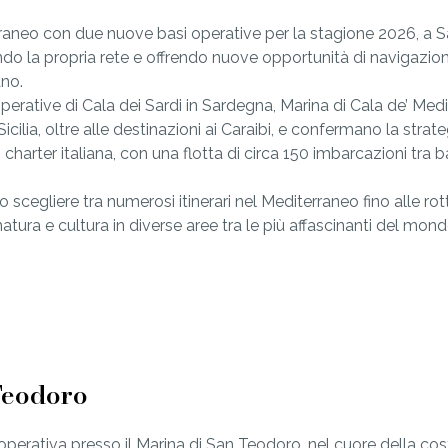
raneo con due nuove basi operative per la stagione 2026, a 
zando la propria rete e offrendo nuove opportunità di navigazio
ano.
erative di Cala dei Sardi in Sardegna, Marina di Cala de’ Medic
ilia, oltre alle destinazioni ai Caraibi, e confermano la strate
 charter italiana, con una flotta di circa 150 imbarcazioni tra 
 scegliere tra numerosi itinerari nel Mediterraneo fino alle rot
atura e cultura in diverse aree tra le più affascinanti del mon
Teodoro
operativa presso il Marina di San Teodoro, nel cuore della cos