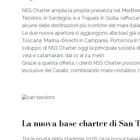
NSS Charter amplia la propria presenza nel Mediter
Teodoro, in Sardegna, e a Trapani, in Sicilia, raffor
alcune delle destinazioni più iconiche del mare itali
Le due nuove aperture si aggiungono alle basi già op
Toscana, Marina d’Arechi in Campania, Portorosa in Sic
sviluppo di NSS Charter, oggi la principale società di
vela e catamarani, dai 10 ai 24 metri.
Grazie a questa offerta, i clienti NSS Charter possono
esclusive dei Caraibi, combinando mare cristallino, n
La nuova base charter di San 
Tra le novità della stagione 2026 c’è la nuova base 