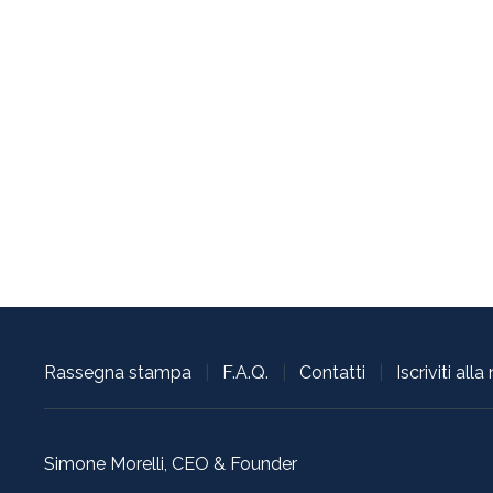
Rassegna stampa
|
F.A.Q.
|
Contatti
|
Iscriviti all
Simone Morelli, CEO & Founder