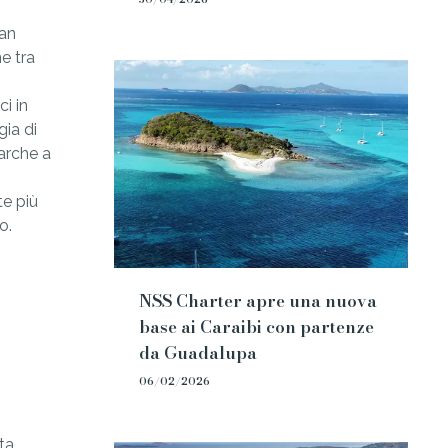
San
ne tra
i in
gia di
barche a
te più
do.
NSS Charter apre una nuova
base ai Caraibi con partenze
da Guadalupa
06/02/2026
ta