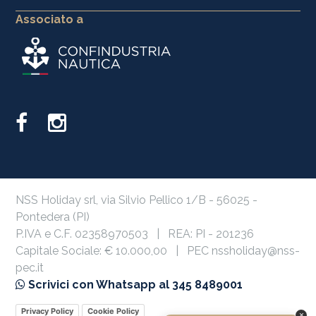
Associato a
NSS Holiday srl, via Silvio Pellico 1/B - 56025 -
Pontedera (PI)
P.IVA e C.F. 02358970503 | REA: PI - 201236
Capitale Sociale: € 10.000,00 | PEC nssholiday@nss-
pec.it
Scrivici con Whatsapp al 345 8489001
Privacy Policy
Cookie Policy
×