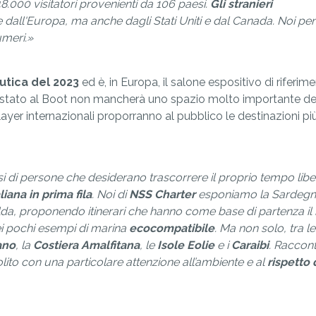
48.000 visitatori provenienti da 106 paesi.
Gli stranieri
e dall'Europa, ma anche dagli Stati Uniti e dal Canada. Noi p
umeri.»
utica del 2023
ed è, in Europa, il salone espositivo di riferim
stato al Boot
non mancherà uno spazio molto importante de
ayer internazionali proporranno al pubblico le destinazioni pi
ussi di persone che desiderano trascorrere il proprio tempo libe
aliana in prima fila
. Noi di
NSS Charter
esponiamo la Sardeg
lda, proponendo itinerari che hanno come base di partenza il
ei pochi esempi di marina
ecocompatibile
. Ma non solo, tra le
ano
, la
Costiera Amalfitana
, le
Isole Eolie
e i
Caraibi
. Raccon
lito con una particolare attenzione all’ambiente e al
rispetto 