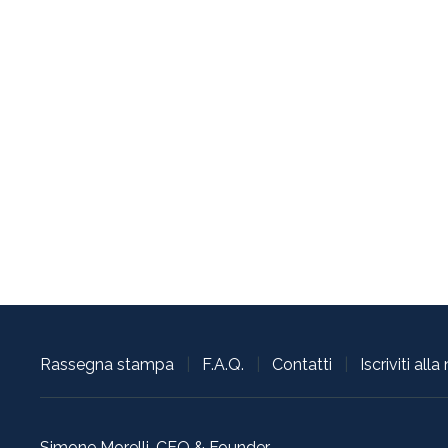
Rassegna stampa
|
F.A.Q.
|
Contatti
|
Iscriviti all
Simone Morelli, CEO & Founder