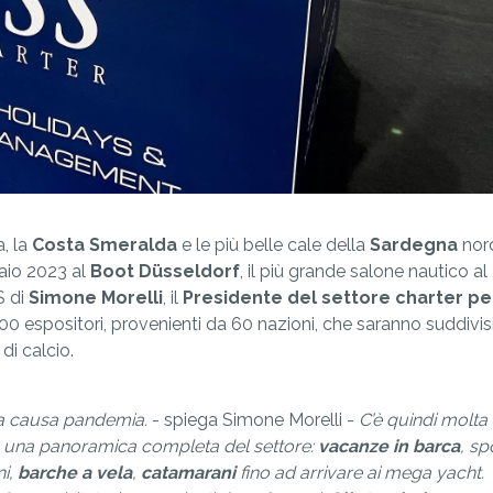
a, la
Costa Smeralda
e le più belle cale della
Sardegna
nor
aio 2023 al
Boot Düsseldorf
, il più grande salone nautico al
S di
Simone Morelli
, il
Presidente del settore charter pe
00 espositori, provenienti da 60 nazioni, che saranno suddivisi 
di calcio.
 a causa pandemia.
- spiega Simone Morelli -
C’è quindi molta 
rà una panoramica completa del settore:
vacanze in barca
, sp
ni,
barche a vela
,
catamarani
fino ad arrivare ai mega yacht.