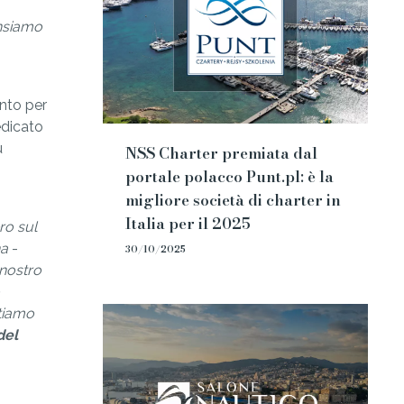
ensiamo
ento per
dicato
ù
NSS Charter premiata dal
portale polacco Punt.pl: è la
migliore società di charter in
Italia per il 2025
ro sul
na
-
30/10/2025
 nostro
tiamo
del