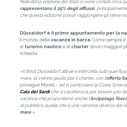
Nell’ultima edizione del 2020 si sono contati circa 2
rappresentano il 25% degli afflussi
, principalment
che questa edizione possa raggiungere gli stessi n
Düsseldorf è il primo appuntamento per la na
il mondo delle
vacanze in barca
. Come sempre è 
al
turismo nautico
e al
charter
dove i maggiori pl
richieste.
«Il Boot Düsseldorf attrae e intercetta tutti quei fl
mare, la vetrina giusta per il charter, con l’
offerta it
prosegue Morelli -
ed in particolare la Costa Smera
Cala dei Sardi
che si caratterizza per essere uno d
vacanze che proponiamo anche l’
Arcipelago Tosc
al pubblico quella che è una vacanza diversa dal so
mare
.»