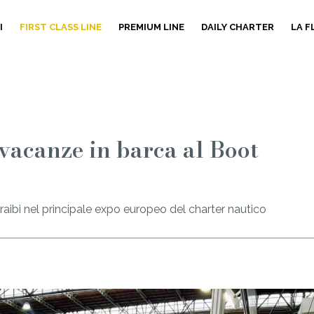
I
FIRST CLASS LINE
PREMIUM LINE
DAILY CHARTER
LA 
vacanze in barca al Boot
raibi nel principale expo europeo del charter nautico